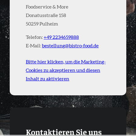
Foodservice & More
Donatusstraße 158
50259 Pulheim
Telefon:
+49 2234659888
E-Mail:
bestellung@bistro-food.de
Bitte hier klicken, um die Marketing-
Cookies zu akzeptieren und diesen
Inhalt zu aktivieren
Kontaktieren Sie uns