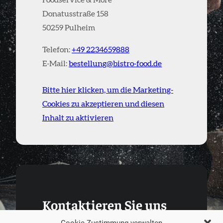
Foodservice & More
Donatusstraße 158
50259 Pulheim
Telefon:
+49 2234659888
E-Mail:
bestellung@bistro-food.de
Bitte hier klicken, um die Marketing-
Cookies zu akzeptieren und diesen
Inhalt zu aktivieren
Kontaktieren Sie uns